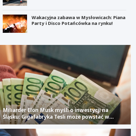
Wakacyjna zabawa w Mysłowicach: Piana
Party i Disco Potańcówka na rynku!
Miliarder Elon Musk myśli o inwestycji na
Śląsku: Gigafabryka Tesli może powstać w
mieście po upadłym projekcie Izerze