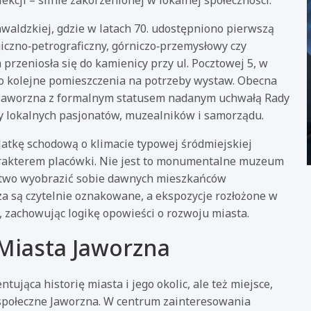
kcji – silnie zakorzenionej w lokalnej społeczności.
waldzkiej, gdzie w latach 70. udostępniono pierwszą
ogiczno‑petrograficzny, górniczo‑przemysłowy czy
przeniosła się do kamienicy przy ul. Pocztowej 5, w
 kolejne pomieszczenia na potrzeby wystaw. Obecna
Jaworzna z formalnym statusem nadanym uchwałą Rady
racy lokalnych pasjonatów, muzealników i samorządu.
latkę schodową o klimacie typowej śródmiejskiej
arakterem placówki. Nie jest to monumentalne muzeum
łatwo wyobrazić sobie dawnych mieszkańców
a są czytelnie oznakowane, a ekspozycje rozłożone w
, zachowując logikę opowieści o rozwoju miasta.
Miasta Jaworzna
jąca historię miasta i jego okolic, ale też miejsce,
 społeczne Jaworzna. W centrum zainteresowania