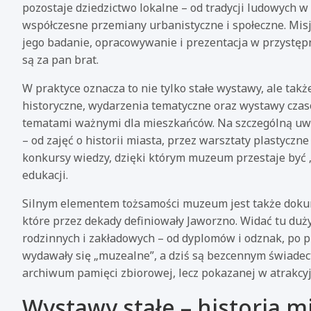
pozostaje dziedzictwo lokalne – od tradycji ludowych w
współczesne przemiany urbanistyczne i społeczne. Mi
jego badanie, opracowywanie i prezentacja w przystępne
są za pan brat.
W praktyce oznacza to nie tylko stałe wystawy, ale takż
historyczne, wydarzenia tematyczne oraz wystawy czas
tematami ważnymi dla mieszkańców. Na szczególną uwag
– od zajęć o historii miasta, przez warsztaty plastycz
konkursy wiedzy, dzięki którym muzeum przestaje być „
edukacji.
Silnym elementem tożsamości muzeum jest także dokum
które przez dekady definiowały Jaworzno. Widać tu duży 
rodzinnych i zakładowych – od dyplomów i odznak, po 
wydawały się „muzealne”, a dziś są bezcennym świade
archiwum pamięci zbiorowej, lecz pokazanej w atrakcyj
Wystawy stałe – historia m