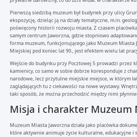
prywatne darowizny, co do dziś widać w charakterze kole
Pierwszą siedzibą muzeum był budynek przy ulicy Grun
ekspozycję, dzieląc ją na działy tematyczne, m.in. geol
poświęcony historii rozwoju miasta. Z czasem placówka 
samym centrum Jaworzna, gdzie stopniowo adaptowano
forma muzeum, funkcjonującego jako Muzeum Miasta 
Miejskiej pod koniec lat 90., jest efektem wielu lat p
Wejście do budynku przy Pocztowej 5 prowadzi przez k
kamienicy, co samo w sobie dobrze koresponduje z ch
narodowe, lecz przytulne miejskie miejsce, w którym 
zaglądających tu z ciekawości na nowe wystawy. Wnętrz
taki sposób, że można przechodzić między nimi płynnie
Misja i charakter Muzeum 
Muzeum Miasta Jaworzna działa jako placówka dokumentu
które aktywnie animuje życie kulturalne, edukacyjne i