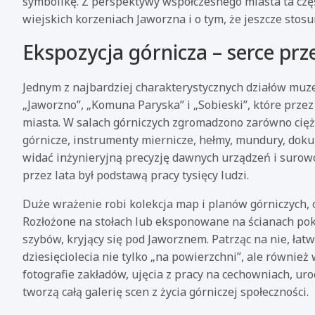
symbolikę. Z perspektywy współczesnego miasta ta częś
wiejskich korzeniach Jaworzna i o tym, że jeszcze stos
Ekspozycja górnicza – serce p
Jednym z najbardziej charakterystycznych działów muz
„Jaworzno”, „Komuna Paryska” i „Sobieski”, które przez
miasta. W salach górniczych zgromadzono zarówno ciężk
górnicze, instrumenty miernicze, hełmy, mundury, dokume
widać inżynieryjną precyzję dawnych urządzeń i surowoś
przez lata był podstawą pracy tysięcy ludzi.
Duże wrażenie robi kolekcja map i planów górniczych, 
Rozłożone na stołach lub eksponowane na ścianach po
szybów, kryjący się pod Jaworznem. Patrząc na nie, łat
dziesięciolecia nie tylko „na powierzchni”, ale równi
fotografie zakładów, ujęcia z pracy na cechowniach, uro
tworzą całą galerię scen z życia górniczej społeczności.