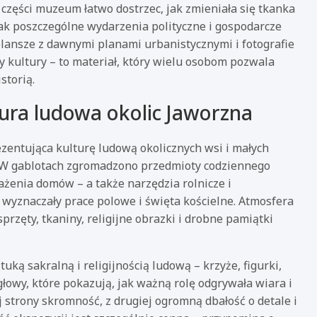
j części muzeum łatwo dostrzec, jak zmieniała się tkanka
 jak poszczególne wydarzenia polityczne i gospodarcze
plansze z dawnymi planami urbanistycznymi i fotografie
y kultury – to materiał, który wielu osobom pozwala
storią.
tura ludowa okolic Jaworzna
zentująca kulturę ludową okolicznych wsi i małych
a. W gablotach zgromadzono przedmioty codziennego
ażenia domów – a także narzędzia rolnicze i
a wyznaczały prace polowe i święta kościelne. Atmosfera
przęty, tkaniny, religijne obrazki i drobne pamiątki
ą sakralną i religijnością ludową – krzyże, figurki,
łowy, które pokazują, jak ważną rolę odgrywała wiara i
j strony skromność, z drugiej ogromną dbałość o detale i