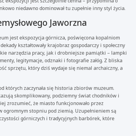
ć ekspozycji jest szczególnie cenna – przypomina o
unkowo niedawno dominował tu zupełnie inny styl życia.
rzemysłowego Jaworzna
eum jest ekspozycja górnicza, poświęcona kopalniom
 dekady kształtowały krajobraz gospodarczy i społeczny
ie narzędzia pracy, jak i drobniejsze pamiątki – lampki
nty, legitymacje, odznaki i fotografie załóg. Z bliska
ć sprzętu, który dziś wydaje się niemal archaiczny, a
od których zaczynała się historia zbiorów muzeum.
kazują skomplikowany, podziemny świat chodników i
wiej zrozumieć, że miasto funkcjonowało przez
eż w ogromnym stopniu pod ziemią. Uzupełnieniem są
czystości górniczych i tradycyjnych barbórek, które