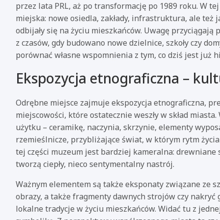
przez lata PRL, aż po transformację po 1989 roku. W te
miejska: nowe osiedla, zakłady, infrastruktura, ale też
odbijały się na życiu mieszkańców. Uwagę przyciągają 
z czasów, gdy budowano nowe dzielnice, szkoły czy dom
porównać własne wspomnienia z tym, co dziś jest już hi
Ekspozycja etnograficzna – kul
Odrębne miejsce zajmuje ekspozycja etnograficzna, pre
miejscowości, które ostatecznie weszły w skład miast
użytku – ceramikę, naczynia, skrzynie, elementy wypos
rzemieślnicze, przybliżające świat, w którym rytm życi
tej części muzeum jest bardziej kameralna: drewniane s
tworzą ciepły, nieco sentymentalny nastrój.
Ważnym elementem są także eksponaty związane ze sztuk
obrazy, a także fragmenty dawnych strojów czy nakryć g
lokalne tradycje w życiu mieszkańców. Widać tu z jedne