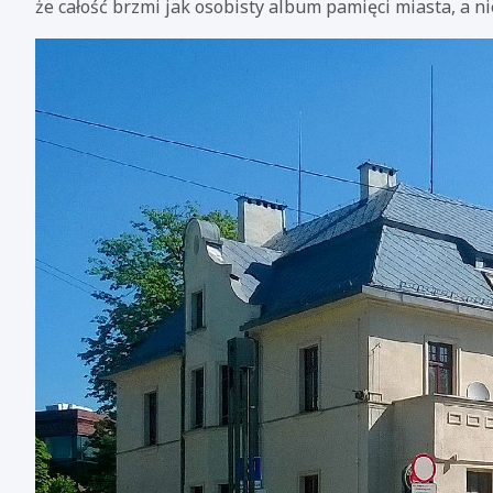
że całość brzmi jak osobisty album pamięci miasta, a n