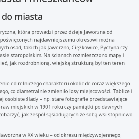
i do miasta
ryczna, która prowadzi przez dzieje Jaworzna od
h poświęconych najdawniejszemu okresowi można
ch osad, takich jak Jaworzno, Ciężkowice, Byczyna czy
esie staropolskim. Na ścianach rozmieszczono mapy i
eć, jak rozdrobnioną, wiejską strukturą był ten teren
nie od rolniczego charakteru okolic do coraz większego
o, co diametralnie zmieniło losy miejscowości. Tablice i
ej osobiste ślady – np. stare fotografie przedstawiające
raw miejskich w 1901 roku czy pamiątki po dawnych
zobaczyć, jak zespół sąsiadujących ze sobą wsi stopniowo
 Jaworzna w XX wieku – od okresu międzywojennego,