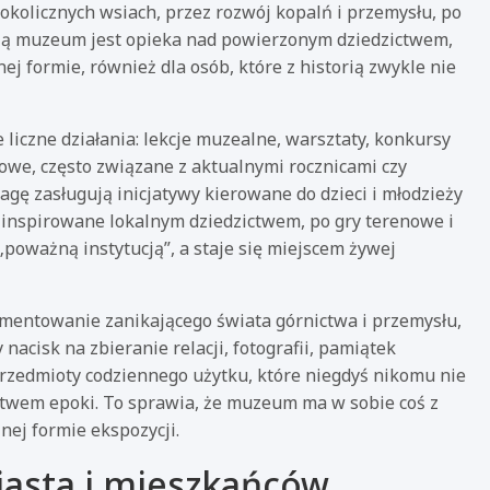
 okolicznych wsiach, przez rozwój kopalń i przemysłu, po
sją muzeum jest opieka nad powierzonym dziedzictwem,
j formie, również dla osób, które z historią zwykle nie
e liczne działania: lekcje muzealne, warsztaty, konkursy
owe, często związane z aktualnymi rocznicami czy
ę zasługują inicjatywy kierowane do dzieci i młodzieży
ne inspirowane lokalnym dziedzictwem, po gry terenowe i
poważną instytucją”, a staje się miejscem żywej
entowanie zanikającego świata górnictwa i przemysłu,
nacisk na zbieranie relacji, fotografii, pamiątek
przedmioty codziennego użytku, które niegdyś nikomu nie
ctwem epoki. To sprawia, że muzeum ma w sobie coś z
nej formie ekspozycji.
iasta i mieszkańców