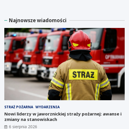
l
z
i
p
a
ł
Najnowsze wiadomości
r
a
d
t
e
n
r
e
E
w
l
a
o
r
n
s
M
z
u
t
s
a
k
t
m
y
y
d
ś
l
l
a
STRAŻ POŻARNA
WYDARZENIA
i
p
o
r
Nowi liderzy w jaworznickiej straży pożarnej: awanse i
i
z
zmiany na stanowiskach
n
e
6 sierpnia 2026