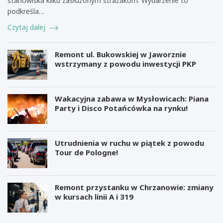
stanowiska kilku zasłużonym strażakom. Wydarzenie to
podkreśla…
Czytaj dalej
Remont ul. Bukowskiej w Jaworznie
wstrzymany z powodu inwestycji PKP
Wakacyjna zabawa w Mysłowicach: Piana
Party i Disco Potańcówka na rynku!
Utrudnienia w ruchu w piątek z powodu
Tour de Pologne!
Remont przystanku w Chrzanowie: zmiany
w kursach linii A i 319
M
B
i
e