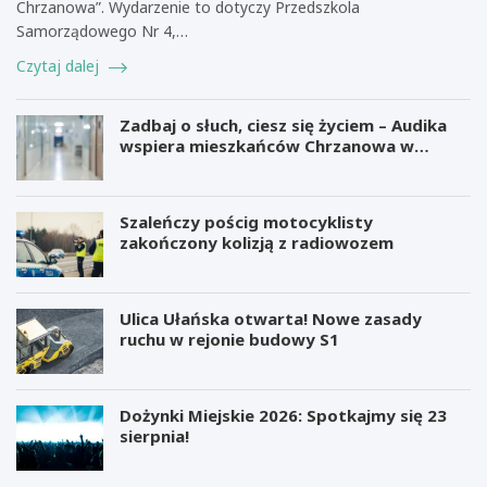
Chrzanowa”. Wydarzenie to dotyczy Przedszkola
Samorządowego Nr 4,…
Czytaj dalej
Zadbaj o słuch, ciesz się życiem – Audika
wspiera mieszkańców Chrzanowa w
zdrowiu słuchu
Szaleńczy pościg motocyklisty
zakończony kolizją z radiowozem
Ulica Ułańska otwarta! Nowe zasady
ruchu w rejonie budowy S1
Dożynki Miejskie 2026: Spotkajmy się 23
sierpnia!
M
B