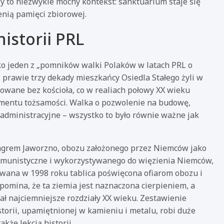
y to niezwykle mocny kontekst: sanktuarium staje się
enią pamięci zbiorowej.
istorii PRL
ko jeden z „pomników walki Polaków w latach PRL o
z prawie trzy dekady mieszkańcy Osiedla Stałego żyli w
zowane bez kościoła, co w realiach połowy XX wieku
gmentu tożsamości. Walka o pozwolenie na budowę,
e administracyjne – wszystko to było równie ważne jak
łagrem Jaworzno, obozu założonego przez Niemców jako
 komunistyczne i wykorzystywanego do więzienia Niemców,
ana w 1998 roku tablica poświęcona ofiarom obozu i
pomina, że ta ziemia jest naznaczona cierpieniem, a
ał najciemniejsze rozdziały XX wieku. Zestawienie
torii, upamiętnionej w kamieniu i metalu, robi duże
kże lekcją historii.