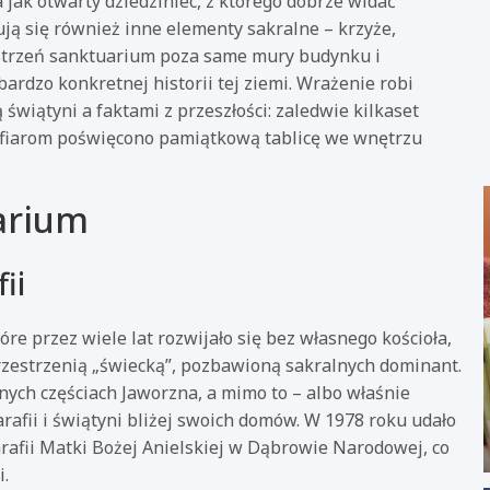
jak otwarty dziedziniec, z którego dobrze widać
dują się również inne elementy sakralne – krzyże,
zestrzeń sanktuarium poza same mury budynku i
ardzo konkretnej historii tej ziemi. Wrażenie robi
świątyni a faktami z przeszłości: zaledwie kilkaset
 ofiarom poświęcono pamiątkową tablicę we wnętrzu
arium
ii
óre przez wiele lat rozwijało się bez własnego kościoła,
zestrzenią „świecką”, pozbawioną sakralnych dominant.
nnych częściach Jaworzna, a mimo to – albo właśnie
rafii i świątyni bliżej swoich domów. W 1978 roku udało
arafii Matki Bożej Anielskiej w Dąbrowie Narodowej, co
i.