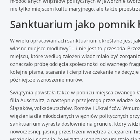
młodocianych więźniów politycznych w Jaworznie tworz
nie tylko miejscem kultu maryjnego, ale także przestrz
Sanktuarium jako pomnik h
W wielu opracowaniach sanktuarium określane jest ja
własne miejsce modlitwy” – i nie jest to przesada. Prze
miejscu, które według założeń władz miało być zorgani
oznaczało próbę odcięcia społeczności od ważnego fra
kolejne pisma, starania i cierpliwe czekanie na decyzj
późniejsze wznoszenie murów.
Świątynia powstała także w pobliżu miejsca zwanego 
filia Auschwitz, a następnie przejętego przez władze
Ślązaków, volksdeutschów, Romów i Ukraińców. Wmurow
więzienia dla młodocianych więźniów politycznych przy
sanktuarium wyrasta dosłownie na gruncie, który widzi
nowoczesnej, jasnej przestrzeni wnętrza z ciężarem his
wrażenie i sprawia, że wizyta w sanktuarium staje się ta