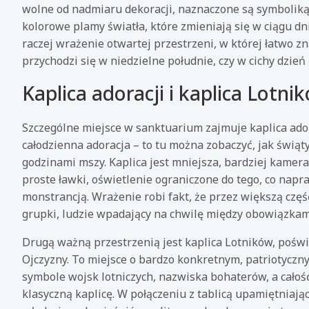
wolne od nadmiaru dekoracji, naznaczone są symboliką:
kolorowe plamy światła, które zmieniają się w ciągu dn
raczej wrażenie otwartej przestrzeni, w której łatwo zna
przychodzi się w niedzielne południe, czy w cichy dzień
Kaplica adoracji i kaplica Lotni
Szczególne miejsce w sanktuarium zajmuje kaplica ado
całodzienna adoracja – to tu można zobaczyć, jak świą
godzinami mszy. Kaplica jest mniejsza, bardziej kameral
proste ławki, oświetlenie ograniczone do tego, co nap
monstrancją. Wrażenie robi fakt, że przez większą częś
grupki, ludzie wpadający na chwilę między obowiązkam
Drugą ważną przestrzenią jest kaplica Lotników, poświ
Ojczyzny. To miejsce o bardzo konkretnym, patriotyczny
symbole wojsk lotniczych, nazwiska bohaterów, a całoś
klasyczną kaplicę. W połączeniu z tablicą upamiętniają