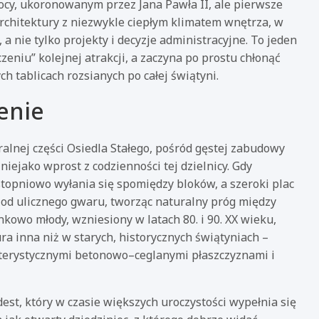
y, ukoronowanym przez Jana Pawła II, ale pierwsze
rchitektury z niezwykle ciepłym klimatem wnętrza, w
 a nie tylko projekty i decyzje administracyjne. To jeden
czeniu” kolejnej atrakcji, a zaczyna po prostu chłonąć
h tablicach rozsianych po całej świątyni.
żenie
ralnej części Osiedla Stałego, pośród gęstej zabudowy
niejako wprost z codzienności tej dzielnicy. Gdy
a stopniowo wyłania się spomiędzy bloków, a szeroki plac
 od ulicznego gwaru, tworząc naturalny próg między
nkowo młody, wzniesiony w latach 80. i 90. XX wieku,
ura inna niż w starych, historycznych świątyniach –
akterystycznymi betonowo–ceglanymi płaszczyznami i
est, który w czasie większych uroczystości wypełnia się