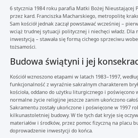
6 stycznia 1984 roku parafia Matki Bożej Nieustającej 
przez kard. Franciszka Macharskiego, metropolitę krak
Sam kościół jednak zaczął powstawać wcześniej – pierw
wciąż trudnej sytuacji politycznej i niechęci władz. D
inwestycją – stawała się formą cichego sprzeciwu wobe
tożsamości.
Budowa świątyni i jej konsekra
Kościół wznoszono etapami w latach 1983–1997, według
funkcjonalność z wyraźnie sakralnym charakterem bryły
kościoła, oddano do użytku liturgicznego i poświęcono
normalne życie religijne jeszcze zanim ukończono całoś
Sakramentu zostały ukończone i poświęcone w 1997 roku
kilkunastoletniej budowy. W tle tych dat kryje się ocz
materiałów i środków, przez pomoc fizyczną na placu b
doprowadzenie inwestycji do końca.