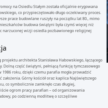
Pomocy na Osiedlu Stałym została oficjalnie erygowana
owskiego, co przypieczętowało długo oczekiwany proces.
sze prace budowlane ruszyły na początku lat 80., mimo
la mieszkańców budowa świątyni była czymś więcej niż
c narzuconej wizji osiedla pozbawionego religijnej
cja
 projektu architekta Stanisława Habowskiego, łączącego
. Dolną część świątyni, pełniącą funkcję tymczasowego
 w 1986 roku, dzięki czemu parafia mogła prowadzić
ć założenia. Górny kościół oraz kaplica Najświętszego
, co symbolicznie zamknęło czas długiej,
ywiście ogrom pracy parafian – od organizowania
udowy, po codzienną modlitwę o szczęśliwe