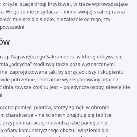
 krzyże, stacje drogi krzyżowej, witraże wprowadzające
ia. Wnętrze nie przytłacza – mimo swojej skali sprawia
leźć miejsce dla siebie, niezależnie od tego, czy
 powszedni.
ków
racji Najświętszego Sakramentu, w której odbywa się
tynia „oddycha” modlitwą także poza wyznaczonymi
na, zaprojektowana tak, by sprzyjać ciszy i skupieniu:
rawdę potrzebne, centralnie wyeksponowany ołtarz z
ć dnia zawsze ktoś tu jest – pojedyncze osoby, niewielkie
i.
ęcona pamięci pilotów, którzy zginęli w obronie
m charakterze – na ścianach znajdują się tablice,
ć przypomina raczej niewielką izbę pamięci niż
cą ofiary komunistycznego obozu i więzienia dla