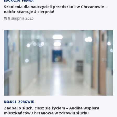
EDUKACJA
PRAWA
i
p
o
r
Szkolenia dla nauczycieli przedszkoli w Chrzanowie –
i
z
nabór startuje 4 sierpnia!
n
e
8 sierpnia 2026
w
d
e
s
s
i
t
ę
y
b
c
i
j
o
i
r
n
c
a
ó
Ś
w
l
:
ą
K
s
a
k
l
u
e
:
n
USŁUGI
ZDROWIE
G
d
Zadbaj o słuch, ciesz się życiem – Audika wspiera
i
a
mieszkańców Chrzanowa w zdrowiu słuchu
g
r