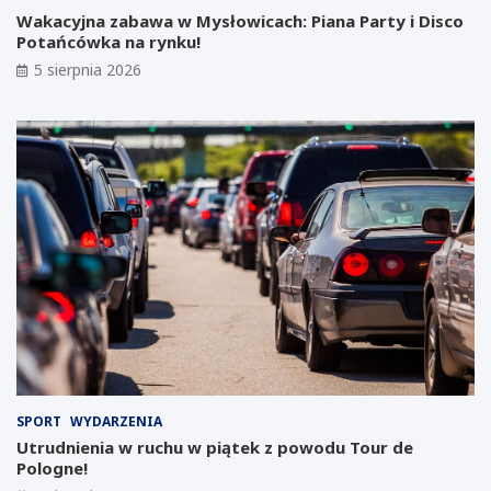
p
n
Wakacyjna zabawa w Mysłowicach: Piana Party i Disco
o
i
Potańcówka na rynku!
w
a
s
w
5 sierpnia 2026
t
J
a
a
ć
w
w
o
m
r
i
z
e
n
ś
i
c
c
i
k
e
i
p
m
o
L
u
a
p
b
a
o
d
r
SPORT
WYDARZENIA
ł
a
Utrudnienia w ruchu w piątek z powodu Tour de
y
t
Pologne!
m
o