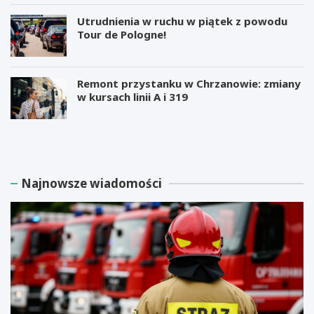
Utrudnienia w ruchu w piątek z powodu
Tour de Pologne!
Remont przystanku w Chrzanowie: zmiany
w kursach linii A i 319
M
B
i
e
l
z
i
p
a
ł
Najnowsze wiadomości
r
a
d
t
e
n
r
e
E
w
l
a
o
r
n
s
M
z
u
t