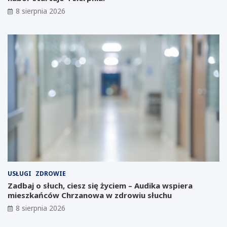
n
e
8 sierpnia 2026
w
d
e
s
s
i
t
ę
y
b
c
i
j
o
i
r
n
c
a
ó
Ś
w
l
:
ą
K
s
a
k
l
u
e
:
n
USŁUGI
ZDROWIE
G
d
Zadbaj o słuch, ciesz się życiem – Audika wspiera
i
a
mieszkańców Chrzanowa w zdrowiu słuchu
g
r
8 sierpnia 2026
a
z
f
w