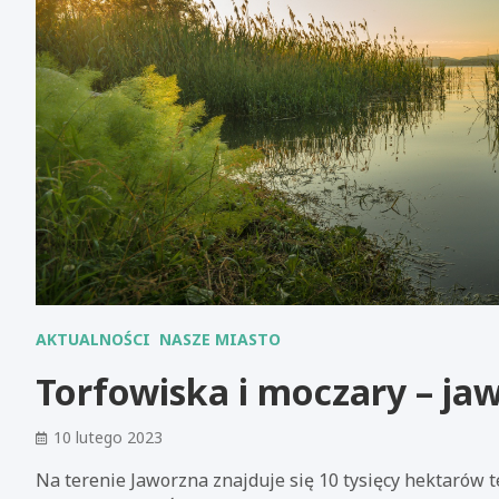
AKTUALNOŚCI
NASZE MIASTO
Torfowiska i moczary – ja
10 lutego 2023
Na terenie Jaworzna znajduje się 10 tysięcy hektarów t