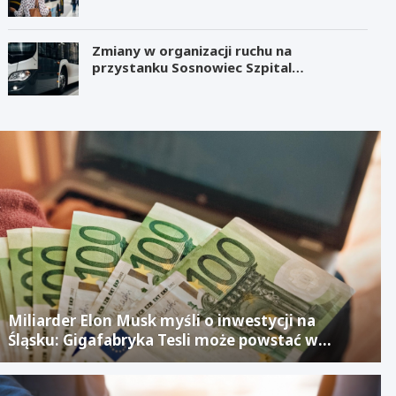
Zmiany w organizacji ruchu na
przystanku Sosnowiec Szpital
Wojewódzki
Miliarder Elon Musk myśli o inwestycji na
Śląsku: Gigafabryka Tesli może powstać w
mieście po upadłym projekcie Izerze