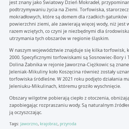
jest znany jako Światowy Dzień Mokradeł, przypominamy
podtrzymywaniu życia na Ziemi. Torfowiska, starorzecza,
mokradłowych, które są domem dla rzadkich gatunków ro
powierzchni ziemi, ale zawierają więcej wody, niż jest
razem wziętych, co czyni je niezbędnymi dla środowiska
utrzymania tych obszarów w regionie śląskim.
W naszym województwie znajduje się kilka torfowisk, k
2000. Specyficznymi torfowiskami są Sosnowiec-Bory i 
Dolina Żabnika w rejonie Jaworzna-Ciężkowic są znane
Jeleniak-Mikuliny koło Koszęcina również zostały uzn
torfowiska śródleśne. W 2021 roku podjęto działania 
Jeleniuku-Mikulinach, któremu groziło wyschnięcie.
Obszary wilgotne pobierają ciepło z otoczenia, obniżaj
zapobiegając rozpraszaniu wody. Są naturalnym źródłem
ją oczyszczając.
Tags:
Jaworzno
,
krajobraz
,
przyroda