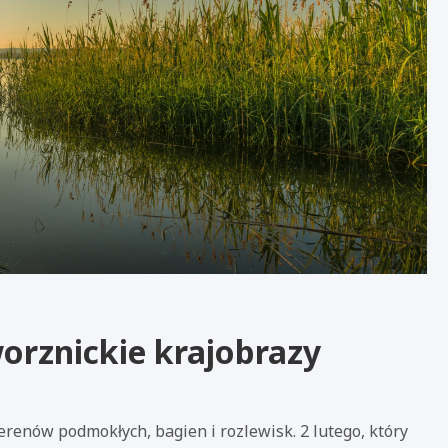
worznickie krajobrazy
erenów podmokłych, bagien i rozlewisk. 2 lutego, który