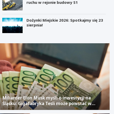
ruchu w rejonie budowy S1
Dożynki Miejskie 2026: Spotkajmy się 23
sierpnia!
Miliarder Elon Musk myśli o inwestycji na
Śląsku: Gigafabryka Tesli może powstać w
mieście po upadłym projekcie Izerze