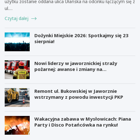
użytku zostanie oddana ulica Ułańska na odcinku łączącym się z
ul.…
Czytaj dalej
Dożynki Miejskie 2026: Spotkajmy się 23
sierpnia!
Nowi liderzy w jaworznickiej straży
pożarnej: awanse i zmiany na
stanowiskach
Remont ul. Bukowskiej w Jaworznie
wstrzymany z powodu inwestycji PKP
Wakacyjna zabawa w Mysłowicach: Piana
Party i Disco Potańcówka na rynku!
M
B
i
e