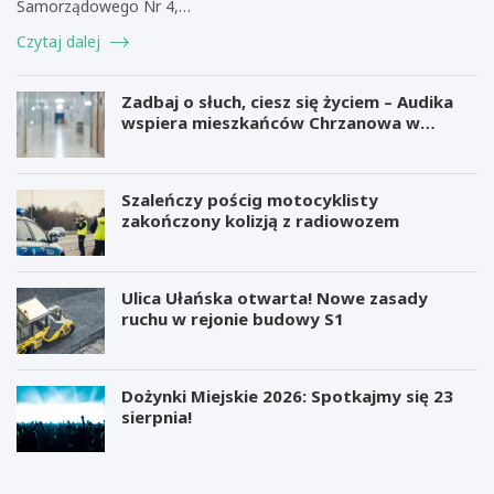
Samorządowego Nr 4,…
Czytaj dalej
Zadbaj o słuch, ciesz się życiem – Audika
wspiera mieszkańców Chrzanowa w
zdrowiu słuchu
Szaleńczy pościg motocyklisty
zakończony kolizją z radiowozem
Ulica Ułańska otwarta! Nowe zasady
ruchu w rejonie budowy S1
Dożynki Miejskie 2026: Spotkajmy się 23
sierpnia!
M
B
i
e
l
z