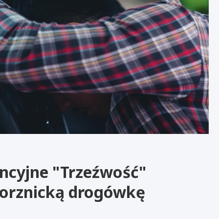
ncyjne "Trzeźwość"
worznicką drogówkę