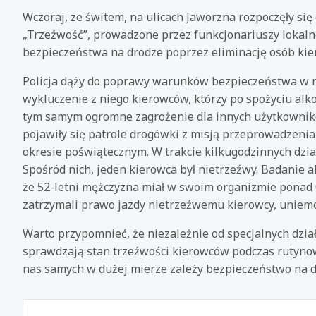
Wczoraj, ze świtem, na ulicach Jaworzna rozpoczęły s
„Trzeźwość”, prowadzone przez funkcjonariuszy lokalne
bezpieczeństwa na drodze poprzez eliminację osób kie
Policja dąży do poprawy warunków bezpieczeństwa w r
wykluczenie z niego kierowców, którzy po spożyciu alk
tym samym ogromne zagrożenie dla innych użytkownikó
pojawiły się patrole drogówki z misją przeprowadzenia
okresie poświątecznym. W trakcie kilkugodzinnych dzia
Spośród nich, jeden kierowca był nietrzeźwy. Badanie
że 52-letni mężczyzna miał w swoim organizmie ponad 
zatrzymali prawo jazdy nietrzeźwemu kierowcy, uniemo
Warto przypomnieć, że niezależnie od specjalnych działa
sprawdzają stan trzeźwości kierowców podczas rutynow
nas samych w dużej mierze zależy bezpieczeństwo na d
Nawigacja