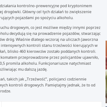
ię działania kontrolno-prewencyjne pod kryptonimem
j drogówki. Główny cel tych działań to zwiększenie
rujących pojazdami po spożyciu alkoholu.
uchu drogowym, co jest możliwe między innymi poprzez
oholu decydują się na prowadzenie pojazdów, stwarzając
w dróg. Właśnie dlatego wczoraj na uliczach Jaworzna
 intensywnych kontroli stanu trzeźwości kierujących w
łań, blisko 460 kierowców zostało poddanych kontroli.
 alkomatem przeprowadzone przez policjantów ujawniło,
0,5 promila alkoholu. Funkcjonariusze natychmiast
żliwiając mu dalszą jazdę.
ń, takich jak „Trzeźwość”, policjanci codziennie
ych kontroli drogowych. Pamiętajmy jednak, że to od
rodze.