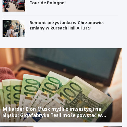
Tour de Pologne!
Remont przystanku w Chrzanowie:
zmiany w kursach linii A i 319
Miliarder Elon Musk myśli o inwestycji na
Śląsku: Gigafabryka Tesli może powstać w
mieście po upadłym projekcie Izerze