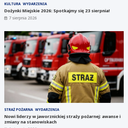
:
n
KULTURA
WYDARZENIA
G
d
Dożynki Miejskie 2026: Spotkajmy się 23 sierpnia!
i
a
7 sierpnia 2026
g
r
a
z
f
w
a
y
b
d
r
a
y
r
k
z
a
e
T
ń
e
d
s
l
l
a
i
k
m
w
o
i
ż
e
STRAŻ POŻARNA
WYDARZENIA
e
t
Nowi liderzy w jaworznickiej straży pożarnej: awanse i
p
n
zmiany na stanowiskach
o
i
w
a