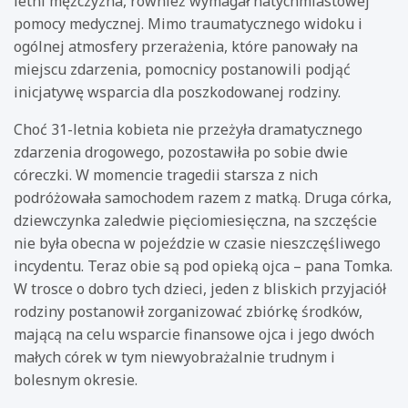
letni mężczyzna, również wymagał natychmiastowej
pomocy medycznej. Mimo traumatycznego widoku i
ogólnej atmosfery przerażenia, które panowały na
miejscu zdarzenia, pomocnicy postanowili podjąć
inicjatywę wsparcia dla poszkodowanej rodziny.
Choć 31-letnia kobieta nie przeżyła dramatycznego
zdarzenia drogowego, pozostawiła po sobie dwie
córeczki. W momencie tragedii starsza z nich
podróżowała samochodem razem z matką. Druga córka,
dziewczynka zaledwie pięciomiesięczna, na szczęście
nie była obecna w pojeździe w czasie nieszczęśliwego
incydentu. Teraz obie są pod opieką ojca – pana Tomka.
W trosce o dobro tych dzieci, jeden z bliskich przyjaciół
rodziny postanowił zorganizować zbiórkę środków,
mającą na celu wsparcie finansowe ojca i jego dwóch
małych córek w tym niewyobrażalnie trudnym i
bolesnym okresie.