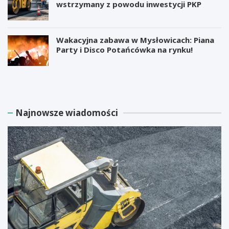
wstrzymany z powodu inwestycji PKP
Wakacyjna zabawa w Mysłowicach: Piana
Party i Disco Potańcówka na rynku!
M
B
i
e
l
z
i
p
a
ł
Najnowsze wiadomości
r
a
d
t
e
n
r
e
E
w
l
a
o
r
n
s
M
z
u
t
s
a
k
t