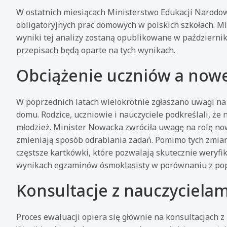
W ostatnich miesiącach Ministerstwo Edukacji Narodo
obligatoryjnych prac domowych w polskich szkołach. M
wyniki tej analizy zostaną opublikowane w październik
przepisach będą oparte na tych wynikach.
Obciążenie uczniów a now
W poprzednich latach wielokrotnie zgłaszano uwagi n
domu. Rodzice, uczniowie i nauczyciele podkreślali, 
młodzież. Minister Nowacka zwróciła uwagę na rolę nowy
zmieniają sposób odrabiania zadań. Pomimo tych zmian,
częstsze kartkówki, które pozwalają skutecznie weryf
wynikach egzaminów ósmoklasisty w porównaniu z po
Konsultacje z nauczycielam
Proces ewaluacji opiera się głównie na konsultacjach z