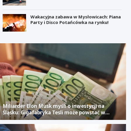
Wakacyjna zabawa w Mysłowicach: Piana
Party i Disco Potańcówka na rynku!
Miliarder Elon Musk myśli o inwestycji na
Śląsku: Gigafabryka Tesli może powstać w
mieście po upadłym projekcie Izerze