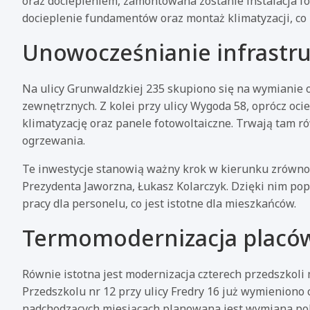
oraz dociepleniem, zamontowana zostanie instalacja fot
docieplenie fundamentów oraz montaż klimatyzacji, c
Unowocześnianie infrastr
Na ulicy Grunwaldzkiej 235 skupiono się na wymianie o
zewnętrznych. Z kolei przy ulicy Wygoda 58, oprócz oc
klimatyzację oraz panele fotowoltaiczne. Trwają tam 
ogrzewania.
Te inwestycje stanowią ważny krok w kierunku zrówno
Prezydenta Jaworzna, Łukasz Kolarczyk. Dzięki nim po
pracy dla personelu, co jest istotne dla mieszkańców.
Termomodernizacja placó
Równie istotna jest modernizacja czterech przedszkoli 
Przedszkolu nr 12 przy ulicy Fredry 16 już wymieniono 
nadchodzących miesiącach planowana jest wymiana pokr