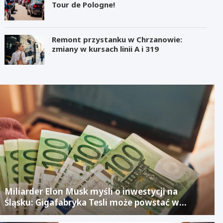
Tour de Pologne!
Remont przystanku w Chrzanowie:
zmiany w kursach linii A i 319
Miliarder Elon Musk myśli o inwestycji na
Śląsku: Gigafabryka Tesli może powstać w
mieście po upadłym projekcie Izerze