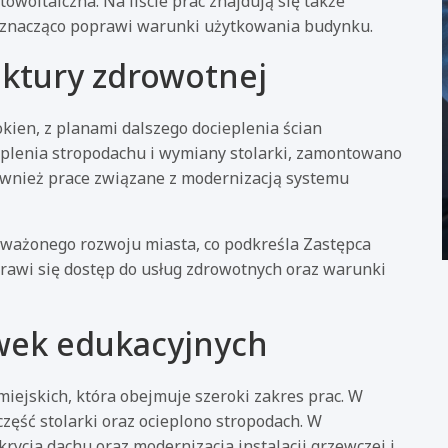
owoltaiczna. Na liście prac znajdują się także
o znacząco poprawi warunki użytkowania budynku.
uktury zdrowotnej
kien, z planami dalszego docieplenia ścian
ieplenia stropodachu i wymiany stolarki, zamontowano
również prace związane z modernizacją systemu
ważonego rozwoju miasta, co podkreśla Zastępca
prawi się dostęp do usług zdrowotnych oraz warunki
wek edukacyjnych
miejskich, która obejmuje szeroki zakres prac. W
część stolarki oraz ocieplono stropodach. W
ycia dachu oraz modernizacja instalacji grzewczej i