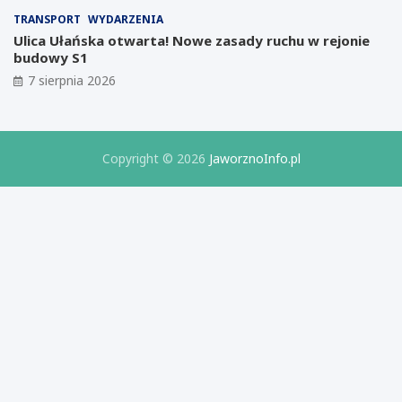
d
r
TRANSPORT
WYDARZENIA
ł
a
Ulica Ułańska otwarta! Nowe zasady ruchu w rejonie
y
t
budowy S1
m
o
7 sierpnia 2026
p
r
r
i
o
u
j
m
e
B
Copyright © 2026
JaworznoInfo.pl
k
i
c
z
i
n
e
e
I
s
z
u
e
r
z
e