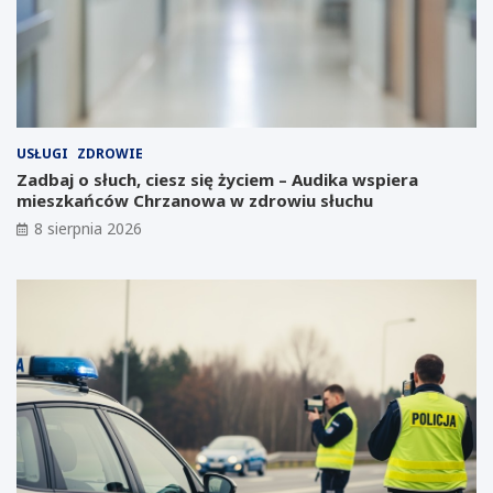
a
ó
Ś
w
l
:
ą
K
s
a
k
l
u
e
:
n
USŁUGI
ZDROWIE
G
d
Zadbaj o słuch, ciesz się życiem – Audika wspiera
i
a
mieszkańców Chrzanowa w zdrowiu słuchu
g
r
8 sierpnia 2026
a
z
f
w
a
y
b
d
r
a
y
r
k
z
a
e
T
ń
e
d
s
l
l
a
i
k