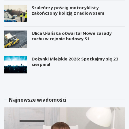
Szaleńczy pościg motocyklisty
zakończony kolizją z radiowozem
Ulica Ułańska otwarta! Nowe zasady
ruchu w rejonie budowy S1
Dożynki Miejskie 2026: Spotkajmy się 23
sierpnia!
M
B
i
e
l
z
i
p
a
ł
Najnowsze wiadomości
r
a
d
t
e
n
r
e
E
w
l
a