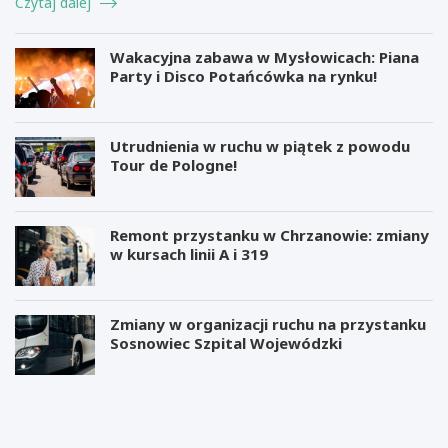
Czytaj dalej
Wakacyjna zabawa w Mysłowicach: Piana
Party i Disco Potańcówka na rynku!
Utrudnienia w ruchu w piątek z powodu
Tour de Pologne!
Remont przystanku w Chrzanowie: zmiany
w kursach linii A i 319
Zmiany w organizacji ruchu na przystanku
Sosnowiec Szpital Wojewódzki
M
B
i
e
l
z
i
p
a
ł