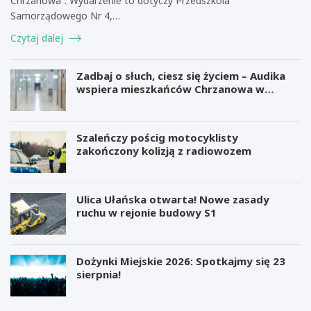
Chrzanowa”. Wydarzenie to dotyczy Przedszkola
Samorządowego Nr 4,…
Czytaj dalej
Zadbaj o słuch, ciesz się życiem – Audika
wspiera mieszkańców Chrzanowa w
zdrowiu słuchu
Szaleńczy pościg motocyklisty
zakończony kolizją z radiowozem
Ulica Ułańska otwarta! Nowe zasady
ruchu w rejonie budowy S1
Dożynki Miejskie 2026: Spotkajmy się 23
sierpnia!
M
B
i
e