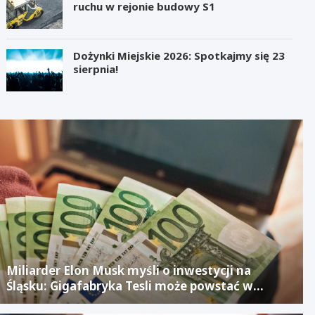
ruchu w rejonie budowy S1
Dożynki Miejskie 2026: Spotkajmy się 23
sierpnia!
Miliarder Elon Musk myśli o inwestycji na
Śląsku: Gigafabryka Tesli może powstać w
mieście po upadłym projekcie Izerze