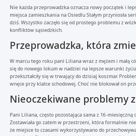
Nie każda przeprowadzka oznacza nowy początek i lepsze
miejsca zamieszkania na Osiedlu Stałym przyniosła seri
dziś. Wszystko zaczęło się od prostego problemu z wóz
konfliktów sąsiedzkich.
Przeprowadzka, która zmie
W marcu tego roku pani Liliana wraz z mężem i małą c
się do nowego lokum w nadziei na lepsze warunki życia.
przekształciły się w trwający do dzisiaj koszmar. Prob
wnęce przy klatce schodowej. Choć nie blokował on prze
Nieoczekiwane problemy z
Pani Liliana, często pozostająca sama z 16-miesięczną c
Zostawiała go zatem w przestrzeni, która formalnie ni
że miejsce to czasami wykorzystywano do przechowywan