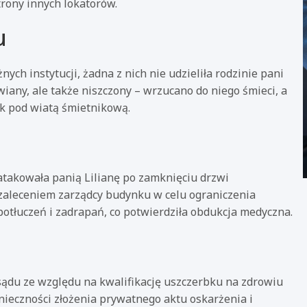
trony innych lokatorów.
u
ch instytucji, żadna z nich nie udzieliła rodzinie pani
wiany, ale także niszczony – wrzucano do niego śmieci, a
ak pod wiatą śmietnikową.
aatakowała panią Lilianę po zamknięciu drzwi
 zaleceniem zarządcy budynku w celu ograniczenia
otłuczeń i zadrapań, co potwierdziła obdukcja medyczna.
sądu ze względu na kwalifikację uszczerbku na zdrowiu
nieczności złożenia prywatnego aktu oskarżenia i