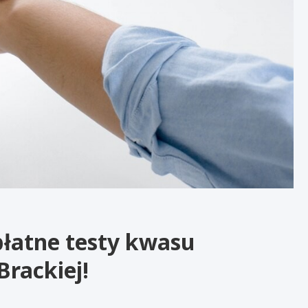
płatne testy kwasu
rackiej!