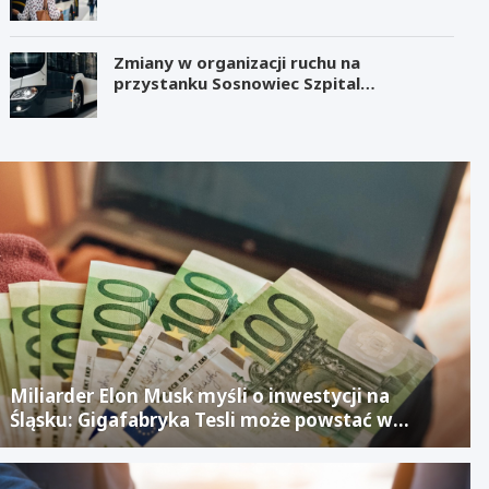
Zmiany w organizacji ruchu na
przystanku Sosnowiec Szpital
Wojewódzki
Miliarder Elon Musk myśli o inwestycji na
Śląsku: Gigafabryka Tesli może powstać w
mieście po upadłym projekcie Izerze