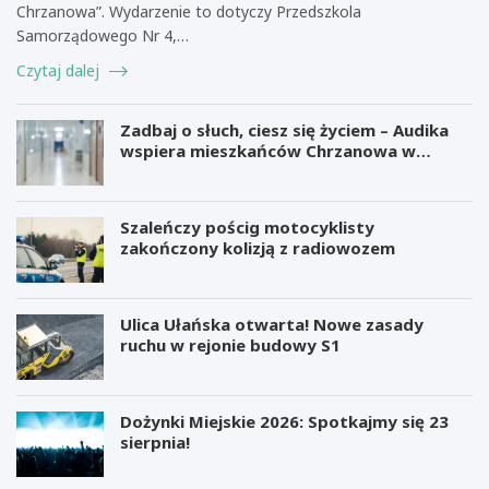
Chrzanowa”. Wydarzenie to dotyczy Przedszkola
Samorządowego Nr 4,…
Czytaj dalej
Zadbaj o słuch, ciesz się życiem – Audika
wspiera mieszkańców Chrzanowa w
zdrowiu słuchu
Szaleńczy pościg motocyklisty
zakończony kolizją z radiowozem
Ulica Ułańska otwarta! Nowe zasady
ruchu w rejonie budowy S1
Dożynki Miejskie 2026: Spotkajmy się 23
sierpnia!
M
B