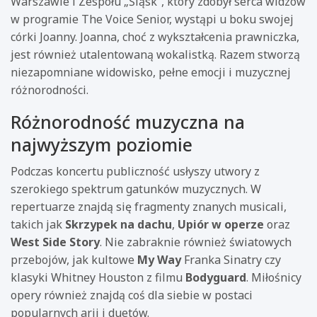
Warszawie i Zespołu „Śląsk”, który zdobył serca widzów
w programie The Voice Senior, wystąpi u boku swojej
córki Joanny. Joanna, choć z wykształcenia prawniczka,
jest również utalentowaną wokalistką. Razem stworzą
niezapomniane widowisko, pełne emocji i muzycznej
różnorodności.
Różnorodność muzyczna na
najwyższym poziomie
Podczas koncertu publiczność usłyszy utwory z
szerokiego spektrum gatunków muzycznych. W
repertuarze znajdą się fragmenty znanych musicali,
takich jak
Skrzypek na dachu
,
Upiór w operze
oraz
West Side Story
. Nie zabraknie również światowych
przebojów, jak kultowe
My Way
Franka Sinatry czy
klasyki Whitney Houston z filmu
Bodyguard
. Miłośnicy
opery również znajdą coś dla siebie w postaci
popularnych arii i duetów.