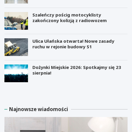
Szaleńczy pościg motocyklisty
zakończony kolizją z radiowozem
Ulica Ułańska otwarta! Nowe zasady
ruchu w rejonie budowy S1
Dożynki Miejskie 2026: Spotkajmy się 23
sierpnia!
M
B
i
e
l
z
i
p
a
ł
Najnowsze wiadomości
r
a
d
t
e
n
r
e
E
w