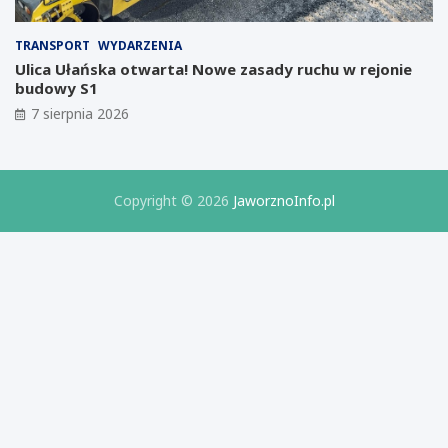
p
b
a
o
d
r
TRANSPORT
WYDARZENIA
ł
a
Ulica Ułańska otwarta! Nowe zasady ruchu w rejonie
y
t
budowy S1
m
o
7 sierpnia 2026
p
r
r
i
o
u
j
m
e
B
Copyright © 2026
JaworznoInfo.pl
k
i
c
z
i
n
e
e
I
s
z
u
e
r
z
e