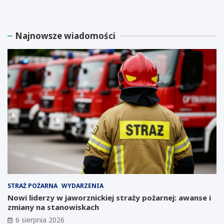
l
z
i
p
a
ł
Najnowsze wiadomości
r
a
d
t
e
n
r
e
E
w
l
a
o
r
n
s
M
z
u
t
s
a
k
t
m
y
y
d
ś
l
l
a
STRAŻ POŻARNA
WYDARZENIA
i
p
o
r
Nowi liderzy w jaworznickiej straży pożarnej: awanse i
i
z
zmiany na stanowiskach
n
e
6 sierpnia 2026