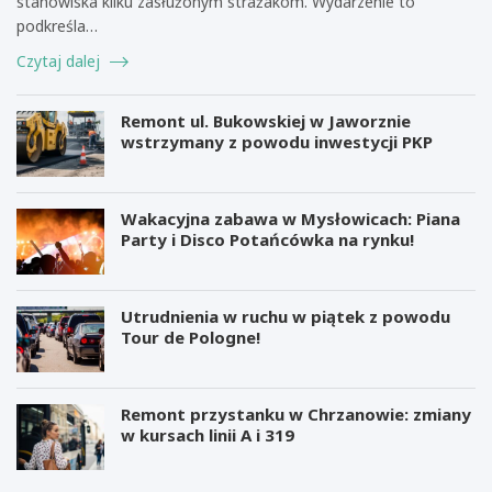
stanowiska kilku zasłużonym strażakom. Wydarzenie to
podkreśla…
Czytaj dalej
Remont ul. Bukowskiej w Jaworznie
wstrzymany z powodu inwestycji PKP
Wakacyjna zabawa w Mysłowicach: Piana
Party i Disco Potańcówka na rynku!
Utrudnienia w ruchu w piątek z powodu
Tour de Pologne!
Remont przystanku w Chrzanowie: zmiany
w kursach linii A i 319
M
B
i
e