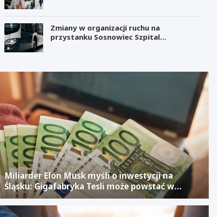
Zmiany w organizacji ruchu na
przystanku Sosnowiec Szpital
Wojewódzki
Miliarder Elon Musk myśli o inwestycji na
Śląsku: Gigafabryka Tesli może powstać w
mieście po upadłym projekcie Izerze