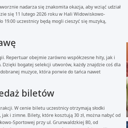
aworznie nadarza się znakomita okazja, aby wziąć udział
ie się 11 lutego 2026 roku w Hali Widowiskowo-
do 19.00 uczestnicy będą mogli cieszyć się muzyką,
bawę
gii. Repertuar obejmie zarówno współczesne hity, jak i
 Dzięki bogatej selekcji utworów, każdy znajdzie coś dla
 dobranej muzyce, która porwie do tańca nawet
edaż biletów
akcji. W cenie biletu uczestnicy otrzymają słodki
ak i zimne. Bilety, które kosztują 30 zł, można nabyć od
kowo-Sportowej przy ul. Grunwaldzkiej 80, od