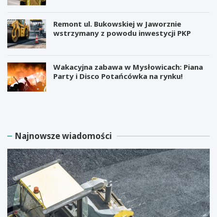
Remont ul. Bukowskiej w Jaworznie
wstrzymany z powodu inwestycji PKP
Wakacyjna zabawa w Mysłowicach: Piana
Party i Disco Potańcówka na rynku!
M
B
i
e
l
z
i
p
a
ł
Najnowsze wiadomości
r
a
d
t
e
n
r
e
E
w
l
a
o
r
n
s
M
z