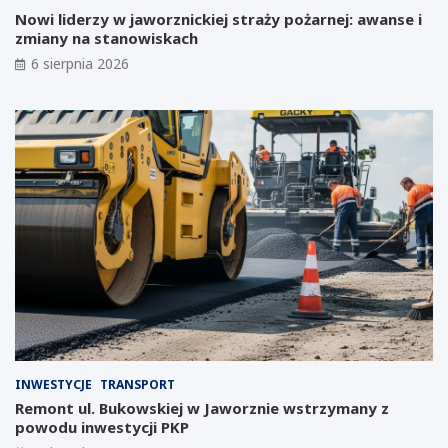
e
t
Nowi liderzy w jaworznickiej straży pożarnej: awanse i
p
n
zmiany na stanowiskach
o
i
w
a
6 sierpnia 2026
s
w
t
J
a
a
ć
w
w
o
m
r
i
z
e
n
ś
i
c
c
i
k
e
i
p
m
o
L
u
a
p
b
a
o
INWESTYCJE
TRANSPORT
d
r
Remont ul. Bukowskiej w Jaworznie wstrzymany z
ł
a
powodu inwestycji PKP
y
t