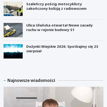
Szaleńczy pościg motocyklisty
zakończony kolizją z radiowozem
Ulica Ułańska otwarta! Nowe zasady
ruchu w rejonie budowy S1
Dożynki Miejskie 2026: Spotkajmy się 23
sierpnia!
M
B
i
e
l
z
i
p
a
ł
Najnowsze wiadomości
r
a
d
t
e
n
r
e
E
w
l
a