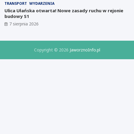
d
r
TRANSPORT
WYDARZENIA
ł
a
Ulica Ułańska otwarta! Nowe zasady ruchu w rejonie
y
t
budowy S1
m
o
7 sierpnia 2026
p
r
r
i
o
u
j
m
e
B
Copyright © 2026
JaworznoInfo.pl
k
i
c
z
i
n
e
e
I
s
z
u
e
r
z
e