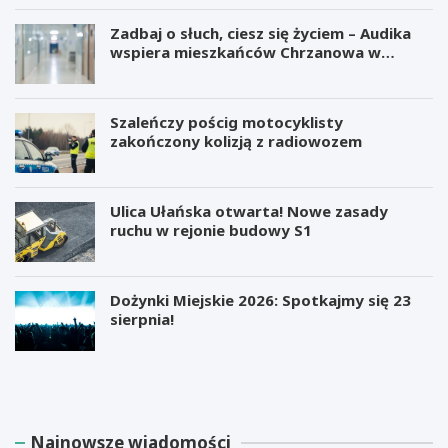
Zadbaj o słuch, ciesz się życiem – Audika
wspiera mieszkańców Chrzanowa w
zdrowiu słuchu
Szaleńczy pościg motocyklisty
zakończony kolizją z radiowozem
Ulica Ułańska otwarta! Nowe zasady
ruchu w rejonie budowy S1
Dożynki Miejskie 2026: Spotkajmy się 23
sierpnia!
M
B
i
e
l
z
i
p
a
ł
Najnowsze wiadomości
r
a