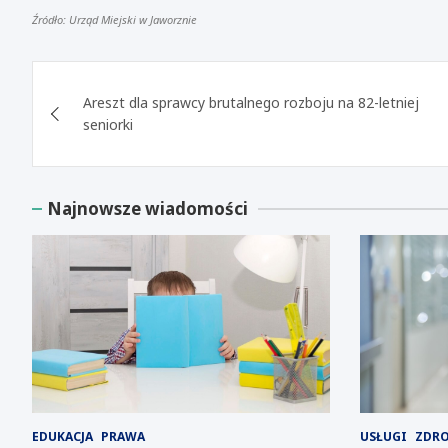
Źródło: Urząd Miejski w Jaworznie
Nawigacja
Areszt dla sprawcy brutalnego rozboju na 82-letniej
wpisu
seniorki
Najnowsze wiadomości
EDUKACJA
PRAWA
USŁUGI
ZDR