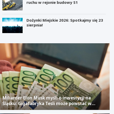
ruchu w rejonie budowy S1
Dożynki Miejskie 2026: Spotkajmy się 23
sierpnia!
Miliarder Elon Musk myśli o inwestycji na
Śląsku: Gigafabryka Tesli może powstać w
mieście po upadłym projekcie Izerze