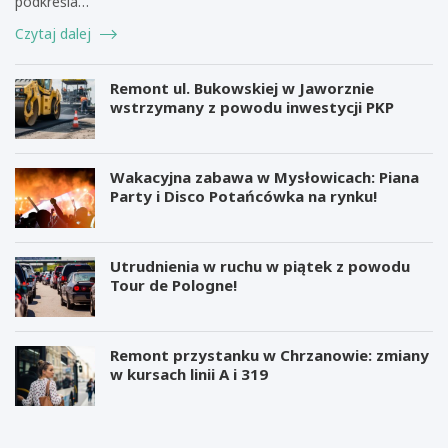
podkreśla…
Czytaj dalej
Remont ul. Bukowskiej w Jaworznie
wstrzymany z powodu inwestycji PKP
Wakacyjna zabawa w Mysłowicach: Piana
Party i Disco Potańcówka na rynku!
Utrudnienia w ruchu w piątek z powodu
Tour de Pologne!
Remont przystanku w Chrzanowie: zmiany
w kursach linii A i 319
M
B
i
e
l
z