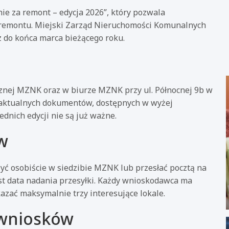
e za remont – edycja 2026”, który pozwala
remontu. Miejski Zarząd Nieruchomości Komunalnych
 do końca marca bieżącego roku.
cznej MZNK oraz w biurze MZNK przy ul. Północnej 9b w
z aktualnych dokumentów, dostępnych w wyżej
dnich edycji nie są już ważne.
w
yć osobiście w siedzibie MZNK lub przesłać pocztą na
st data nadania przesyłki. Każdy wnioskodawca ma
azać maksymalnie trzy interesujące lokale.
 wniosków