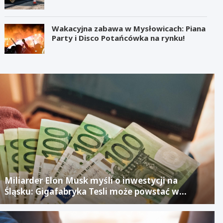
Wakacyjna zabawa w Mysłowicach: Piana
Party i Disco Potańcówka na rynku!
Miliarder Elon Musk myśli o inwestycji na
Śląsku: Gigafabryka Tesli może powstać w
mieście po upadłym projekcie Izerze