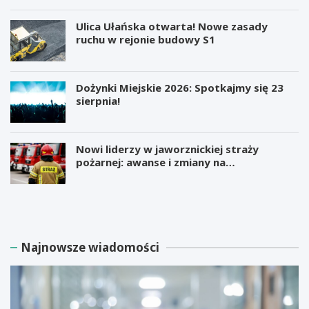
Ulica Ułańska otwarta! Nowe zasady
ruchu w rejonie budowy S1
Dożynki Miejskie 2026: Spotkajmy się 23
sierpnia!
Nowi liderzy w jaworznickiej straży
pożarnej: awanse i zmiany na
stanowiskach
M
B
i
e
l
z
i
p
a
ł
Najnowsze wiadomości
r
a
d
t
e
n
r
e
E
w