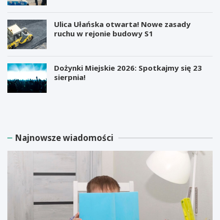
Ulica Ułańska otwarta! Nowe zasady
ruchu w rejonie budowy S1
Dożynki Miejskie 2026: Spotkajmy się 23
sierpnia!
M
B
i
e
l
z
i
p
a
ł
Najnowsze wiadomości
r
a
d
t
e
n
r
e
E
w
l
a
o
r
n
s
M
z