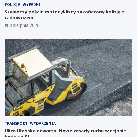
e
t
POLICJA
WYPADKI
p
n
Szaleńczy pościg motocyklisty zakończony kolizją z
o
i
radiowozem
w
a
s
w
8 sierpnia 2026
t
J
a
a
ć
w
w
o
m
r
i
z
e
n
ś
i
c
c
i
k
e
i
p
m
o
L
u
a
p
b
a
o
d
r
TRANSPORT
WYDARZENIA
ł
a
Ulica Ułańska otwarta! Nowe zasady ruchu w rejonie
y
t
budowy S1