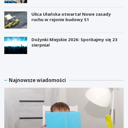
Ulica Ułańska otwarta! Nowe zasady
ruchu w rejonie budowy S1
Dożynki Miejskie 2026: Spotkajmy się 23
sierpnia!
M
B
i
e
l
z
i
p
a
ł
Najnowsze wiadomości
r
a
d
t
e
n
r
e
E
w
l
a
o
r
n
s
M
z