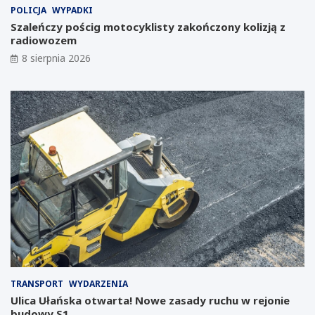
e
t
POLICJA
WYPADKI
p
n
Szaleńczy pościg motocyklisty zakończony kolizją z
o
i
radiowozem
w
a
s
w
8 sierpnia 2026
t
J
a
a
ć
w
w
o
m
r
i
z
e
n
ś
i
c
c
i
k
e
i
p
m
o
L
u
a
p
b
a
o
d
r
TRANSPORT
WYDARZENIA
ł
a
Ulica Ułańska otwarta! Nowe zasady ruchu w rejonie
y
t
budowy S1