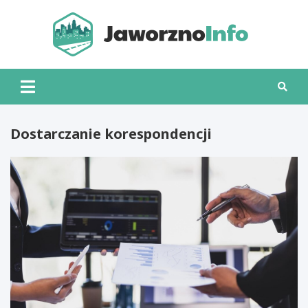
Skip
to
content
Jawo
Dostarczanie korespondencji