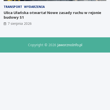
a
o
d
r
TRANSPORT
WYDARZENIA
ł
a
Ulica Ułańska otwarta! Nowe zasady ruchu w rejonie
y
t
budowy S1
m
o
7 sierpnia 2026
p
r
r
i
o
u
j
m
e
B
Copyright © 2026
JaworznoInfo.pl
k
i
c
z
i
n
e
e
I
s
z
u
e
r
z
e