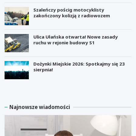
Szaleńczy pościg motocyklisty
zakończony kolizją z radiowozem
Ulica Ułańska otwarta! Nowe zasady
ruchu w rejonie budowy S1
Dożynki Miejskie 2026: Spotkajmy się 23
sierpnia!
M
B
i
e
l
z
i
p
a
ł
Najnowsze wiadomości
r
a
d
t
e
n
r
e
E
w
l
a