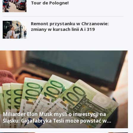
Tour de Pologne!
Remont przystanku w Chrzanowie:
zmiany w kursach linii A i 319
Miliarder Elon Musk myśli o inwestycji na
Śląsku: Gigafabryka Tesli może powstać w
mieście po upadłym projekcie Izerze