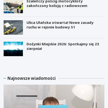
Szaleńczy pościg motocyklisty
zakończony kolizją z radiowozem
Ulica Ułańska otwarta! Nowe zasady
ruchu w rejonie budowy S1
Dożynki Miejskie 2026: Spotkajmy się 23
sierpnia!
M
B
i
e
l
z
i
p
a
ł
Najnowsze wiadomości
r
a
d
t
e
n
r
e
E
w
l
a
o
r