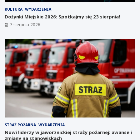
u
e
:
n
KULTURA
WYDARZENIA
G
d
Dożynki Miejskie 2026: Spotkajmy się 23 sierpnia!
i
a
7 sierpnia 2026
g
r
a
z
f
w
a
y
b
d
r
a
y
r
k
z
a
e
T
ń
e
d
s
l
l
a
i
k
m
w
o
i
ż
e
STRAŻ POŻARNA
WYDARZENIA
e
t
Nowi liderzy w jaworznickiej straży pożarnej: awanse i
p
n
zmiany na stanowiskach
o
i