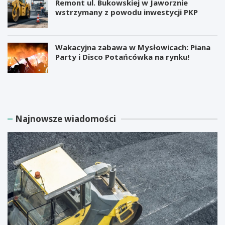
Remont ul. Bukowskiej w Jaworznie
wstrzymany z powodu inwestycji PKP
Wakacyjna zabawa w Mysłowicach: Piana
Party i Disco Potańcówka na rynku!
M
B
i
e
l
z
i
p
a
ł
Najnowsze wiadomości
r
a
d
t
e
n
r
e
E
w
l
a
o
r
n
s
M
z
u
t
s
a
k
t