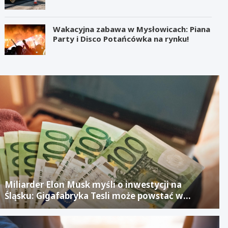
Wakacyjna zabawa w Mysłowicach: Piana
Party i Disco Potańcówka na rynku!
Miliarder Elon Musk myśli o inwestycji na
Śląsku: Gigafabryka Tesli może powstać w
mieście po upadłym projekcie Izerze