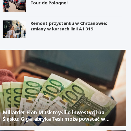
Tour de Pologne!
Remont przystanku w Chrzanowie:
zmiany w kursach linii A i 319
Miliarder Elon Musk myśli o inwestycji na
Śląsku: Gigafabryka Tesli może powstać w
mieście po upadłym projekcie Izerze