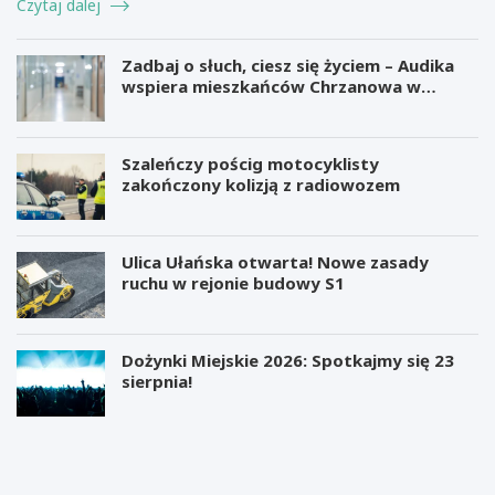
Czytaj dalej
Zadbaj o słuch, ciesz się życiem – Audika
wspiera mieszkańców Chrzanowa w
zdrowiu słuchu
Szaleńczy pościg motocyklisty
zakończony kolizją z radiowozem
Ulica Ułańska otwarta! Nowe zasady
ruchu w rejonie budowy S1
Dożynki Miejskie 2026: Spotkajmy się 23
sierpnia!
M
B
i
e
l
z
i
p