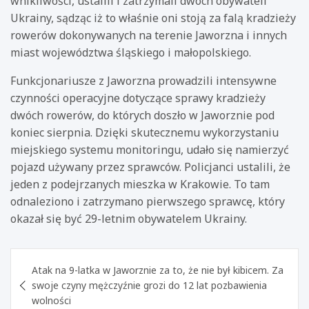
wnikliwości, ustalili i zatrzymali dwóch obywateli
Ukrainy, sądząc iż to właśnie oni stoją za falą kradzieży
rowerów dokonywanych na terenie Jaworzna i innych
miast województwa śląskiego i małopolskiego.
Funkcjonariusze z Jaworzna prowadzili intensywne
czynności operacyjne dotyczące sprawy kradzieży
dwóch rowerów, do których doszło w Jaworznie pod
koniec sierpnia. Dzięki skutecznemu wykorzystaniu
miejskiego systemu monitoringu, udało się namierzyć
pojazd używany przez sprawców. Policjanci ustalili, że
jeden z podejrzanych mieszka w Krakowie. To tam
odnaleziono i zatrzymano pierwszego sprawcę, który
okazał się być 29-letnim obywatelem Ukrainy.
Nawigacja
Atak na 9-latka w Jaworznie za to, że nie był kibicem. Za
wpisu
swoje czyny mężczyźnie grozi do 12 lat pozbawienia
wolności