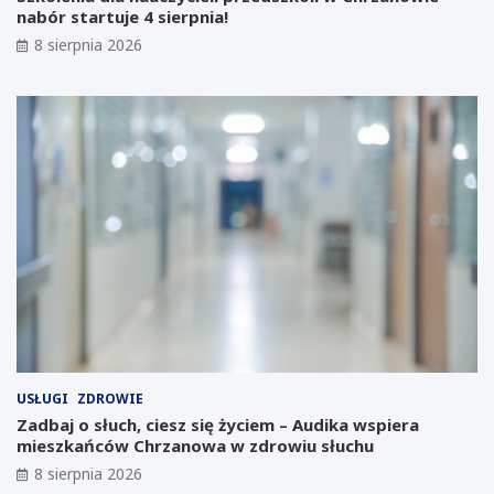
i
z
nabór startuje 4 sierpnia!
n
e
8 sierpnia 2026
w
d
e
s
s
i
t
ę
y
b
c
i
j
o
i
r
n
c
a
ó
Ś
w
l
:
ą
K
s
a
k
l
u
e
:
n
USŁUGI
ZDROWIE
G
d
Zadbaj o słuch, ciesz się życiem – Audika wspiera
i
a
mieszkańców Chrzanowa w zdrowiu słuchu
g
r
8 sierpnia 2026
a
z