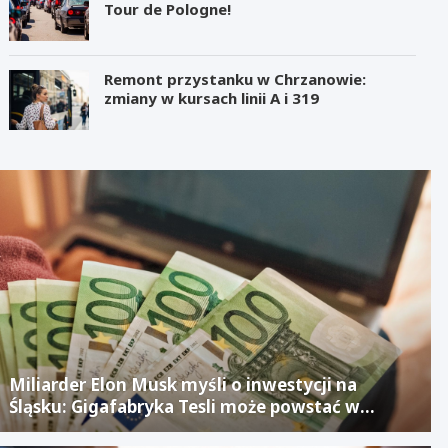
Tour de Pologne!
Remont przystanku w Chrzanowie:
zmiany w kursach linii A i 319
Miliarder Elon Musk myśli o inwestycji na
Śląsku: Gigafabryka Tesli może powstać w
mieście po upadłym projekcie Izerze