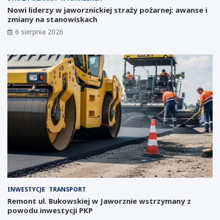
i
p
o
r
Nowi liderzy w jaworznickiej straży pożarnej: awanse i
i
z
zmiany na stanowiskach
n
e
6 sierpnia 2026
w
d
e
s
s
i
t
ę
y
b
c
i
j
o
i
r
n
c
a
ó
Ś
w
l
:
ą
K
s
a
k
l
u
e
:
n
INWESTYCJE
TRANSPORT
G
d
Remont ul. Bukowskiej w Jaworznie wstrzymany z
i
a
powodu inwestycji PKP
g
r