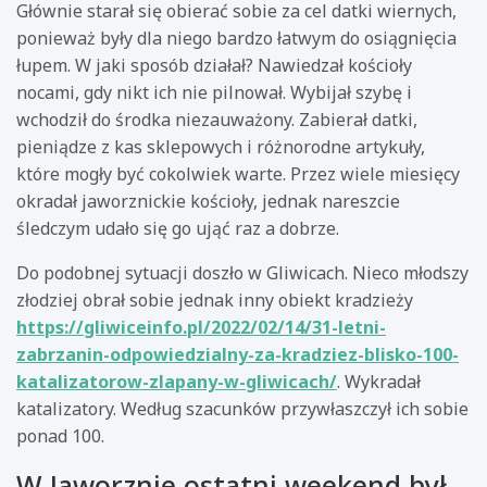
Głównie starał się obierać sobie za cel datki wiernych,
ponieważ były dla niego bardzo łatwym do osiągnięcia
łupem. W jaki sposób działał? Nawiedzał kościoły
nocami, gdy nikt ich nie pilnował. Wybijał szybę i
wchodził do środka niezauważony. Zabierał datki,
pieniądze z kas sklepowych i różnorodne artykuły,
które mogły być cokolwiek warte. Przez wiele miesięcy
okradał jaworznickie kościoły, jednak nareszcie
śledczym udało się go ująć raz a dobrze.
Do podobnej sytuacji doszło w Gliwicach. Nieco młodszy
złodziej obrał sobie jednak inny obiekt kradzieży
https://gliwiceinfo.pl/2022/02/14/31-letni-
zabrzanin-odpowiedzialny-za-kradziez-blisko-100-
katalizatorow-zlapany-w-gliwicach/
. Wykradał
katalizatory. Według szacunków przywłaszczył ich sobie
ponad 100.
W Jaworznie ostatni weekend był