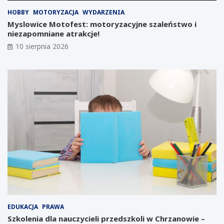
u
e
:
n
HOBBY
MOTORYZACJA
WYDARZENIA
G
d
Myslowice Motofest: motoryzacyjne szaleństwo i
i
a
niezapomniane atrakcje!
g
r
10 sierpnia 2026
a
z
f
w
a
y
b
d
r
a
y
r
k
z
a
e
T
ń
e
d
s
l
l
a
i
k
m
w
o
i
ż
e
e
t
EDUKACJA
PRAWA
p
n
Szkolenia dla nauczycieli przedszkoli w Chrzanowie –
o
i