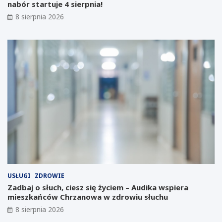
nabór startuje 4 sierpnia!
w
a
s
w
8 sierpnia 2026
t
J
a
a
ć
w
w
o
m
r
i
z
e
n
ś
i
c
c
i
k
e
i
p
m
o
L
u
a
p
b
a
o
d
r
USŁUGI
ZDROWIE
ł
a
Zadbaj o słuch, ciesz się życiem – Audika wspiera
y
t
mieszkańców Chrzanowa w zdrowiu słuchu
m
o
8 sierpnia 2026
p
r
r
i