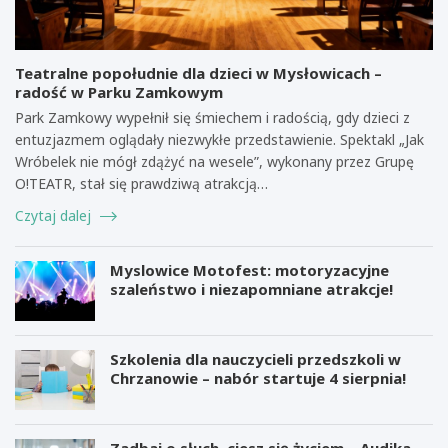
Teatralne popołudnie dla dzieci w Mysłowicach –
radość w Parku Zamkowym
Park Zamkowy wypełnił się śmiechem i radością, gdy dzieci z
entuzjazmem oglądały niezwykłe przedstawienie. Spektakl „Jak
Wróbelek nie mógł zdążyć na wesele”, wykonany przez Grupę
O!TEATR, stał się prawdziwą atrakcją…
Czytaj dalej
Myslowice Motofest: motoryzacyjne
szaleństwo i niezapomniane atrakcje!
Szkolenia dla nauczycieli przedszkoli w
Chrzanowie – nabór startuje 4 sierpnia!
Zadbaj o słuch, ciesz się życiem – Audika